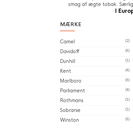
smag af ægte tobak. Særlig 
I Euro
MÆRKE
Camel
(2)
Davidoff
(6)
Dunhill
(1)
Kent
(4)
Marlboro
(6)
Parliament
(4)
Rothmans
(1)
Sobranie
(1)
Winston
(5)