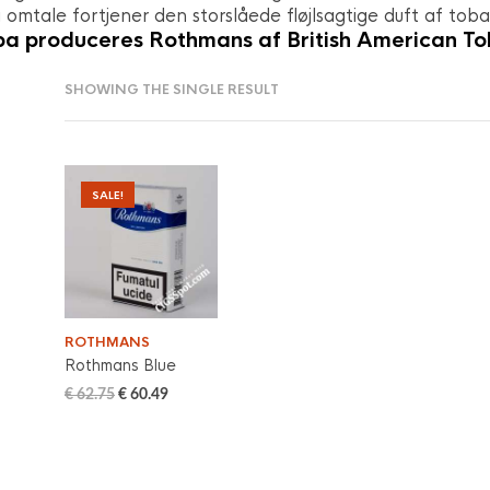
omtale fortjener den storslåede fløjlsagtige duft af tobak
pa produceres Rothmans af British American T
SHOWING THE SINGLE RESULT
SALE!
ROTHMANS
Rothmans Blue
€
62.75
€
60.49