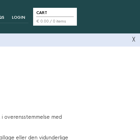
CART
QS
LOGIN
€
0.00
/ 0 items
╳
ak i overensstemmelse med
llage eller den vidunderlige