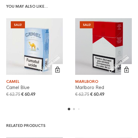
YOU MAY ALSO LIKE…
SALE!
SALE!
CAMEL
MARLBORO
Camel Blue
Marlboro Red
€
62.75
€
60.49
€
62.75
€
60.49
RELATED PRODUCTS